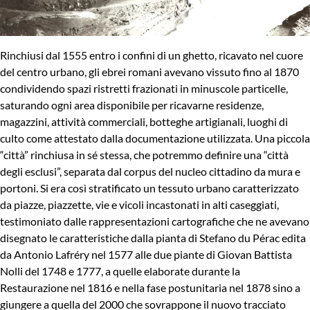
Rinchiusi dal 1555 entro i confini di un ghetto, ricavato nel cuore
del centro urbano, gli ebrei romani avevano vissuto fino al 1870
condividendo spazi ristretti frazionati in minuscole particelle,
saturando ogni area disponibile per ricavarne residenze,
magazzini, attività commerciali, botteghe artigianali, luoghi di
culto come attestato dalla documentazione utilizzata. Una piccola
“città” rinchiusa in sé stessa, che potremmo definire una “città
degli esclusi”, separata dal corpus del nucleo cittadino da mura e
portoni. Si era così stratificato un tessuto urbano caratterizzato
da piazze, piazzette, vie e vicoli incastonati in alti caseggiati,
testimoniato dalle rappresentazioni cartografiche che ne avevano
disegnato le caratteristiche dalla pianta di Stefano du Pérac edita
da Antonio Lafréry nel 1577 alle due piante di Giovan Battista
Nolli del 1748 e 1777, a quelle elaborate durante la
Restaurazione nel 1816 e nella fase postunitaria nel 1878 sino a
giungere a quella del 2000 che sovrappone il nuovo tracciato