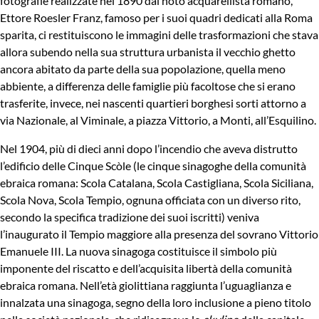
fotografie realizzate nel 1890 dal noto acquarellista romano,
Ettore Roesler Franz, famoso per i suoi quadri dedicati alla Roma
sparita, ci restituiscono le immagini delle trasformazioni che stava
allora subendo nella sua struttura urbanista il vecchio ghetto
ancora abitato da parte della sua popolazione, quella meno
abbiente, a differenza delle famiglie più facoltose che si erano
trasferite, invece, nei nascenti quartieri borghesi sorti attorno a
via Nazionale, al Viminale, a piazza Vittorio, a Monti, all’Esquilino.
Nel 1904, più di dieci anni dopo l’incendio che aveva distrutto
l’edificio delle Cinque Scòle (le cinque sinagoghe della comunità
ebraica romana: Scola Catalana, Scola Castigliana, Scola Siciliana,
Scola Nova, Scola Tempio, ognuna officiata con un diverso rito,
secondo la specifica tradizione dei suoi iscritti) veniva
l’inaugurato il Tempio maggiore alla presenza del sovrano Vittorio
Emanuele III. La nuova sinagoga costituisce il simbolo più
imponente del riscatto e dell’acquisita libertà della comunità
ebraica romana. Nell’età giolittiana raggiunta l’uguaglianza e
innalzata una sinagoga, segno della loro inclusione a pieno titolo