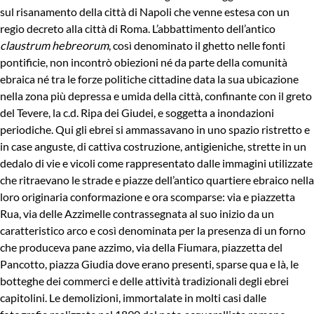
sul risanamento della città di Napoli che venne estesa con un
regio decreto alla città di Roma. L’abbattimento dell’antico
claustrum hebreorum
, così denominato il ghetto nelle fonti
pontificie, non incontrò obiezioni né da parte della comunità
ebraica né tra le forze politiche cittadine data la sua ubicazione
nella zona più depressa e umida della città, confinante con il greto
del Tevere, la c.d. Ripa dei Giudei, e soggetta a inondazioni
periodiche. Qui gli ebrei si ammassavano in uno spazio ristretto e
in case anguste, di cattiva costruzione, antigieniche, strette in un
dedalo di vie e vicoli come rappresentato dalle immagini utilizzate
che ritraevano le strade e piazze dell’antico quartiere ebraico nella
loro originaria conformazione e ora scomparse: via e piazzetta
Rua, via delle Azzimelle contrassegnata al suo inizio da un
caratteristico arco e così denominata per la presenza di un forno
che produceva pane azzimo, via della Fiumara, piazzetta del
Pancotto, piazza Giudia dove erano presenti, sparse qua e là, le
botteghe dei commerci e delle attività tradizionali degli ebrei
capitolini. Le demolizioni, immortalate in molti casi dalle