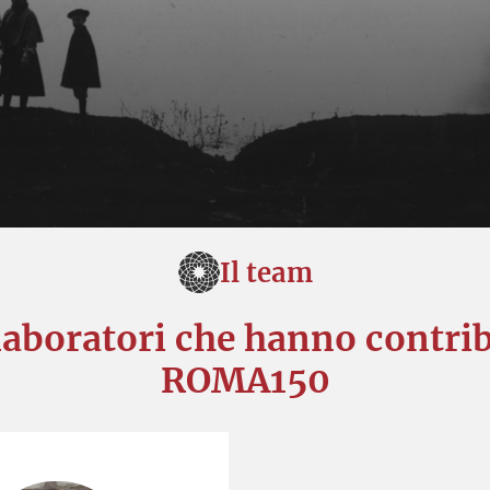
Il team
ollaboratori che hanno contrib
ROMA150