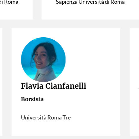
 di Roma
Sapienza Università di Roma
Flavia Cianfanelli
Al
Borsista
Bor
Università Roma Tre
Sap