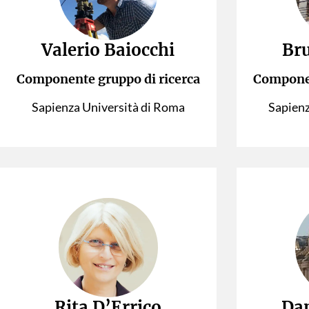
Valerio Baiocchi
Br
Componente gruppo di ricerca
Componen
Sapienza Università di Roma
Sapienz
Rita D’Errico
Dan