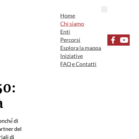
Home
Chi siamo
Enti
Percorsi
Seguici su F
Seguici 
Esplora la mappa
Iniziative
FAQ e Contatti
50:
à
nché́ di
artner del
iali di