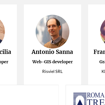
cilia
Antonio Sanna
Fra
oper
Web-GIS developer
Gr
Risviel SRL
K