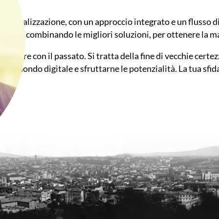
 la realizzazione, con un approccio integrato e un flusso di
borato combinando le migliori soluzioni, per ottenere la ma
ompere con il passato. Si tratta della fine di vecchie certe
un mondo digitale e sfruttarne le potenzialità. La tua sfida,