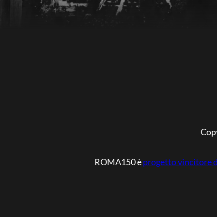
Cop
ROMA150 è
progetto vincitore 