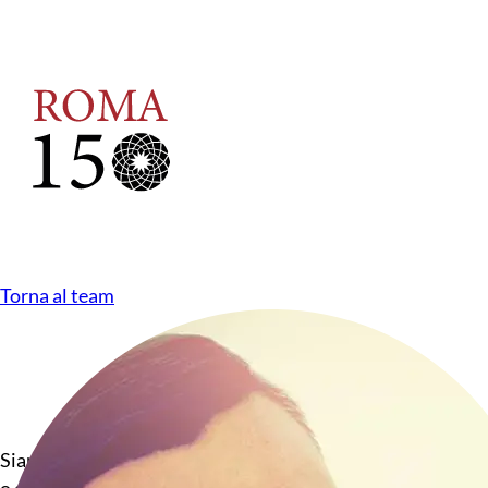
Torna al team
Siamo un team di esperti web developer, creativi digitali 