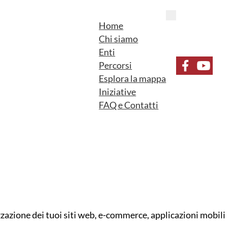
Home
Chi siamo
Enti
Percorsi
Seguici su F
Seguici 
Esplora la mappa
Iniziative
FAQ e Contatti
zazione dei tuoi siti web, e-commerce, applicazioni mobili