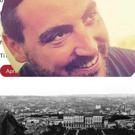
o qualsiasi altro progetto web.
Passiamo attraverso l’ideazione creativa, la progettazione e
ciascun cliente. Ogni aspetto tecnico viene discusso ed ela
E’ un periodo storico complesso, c’è bisogno di cambiare e r
futuro sia nelle mani delle persone che imparano a vivere in 
Ti invitiamo a unirti a noi in questo viaggio.
Apri il sito web