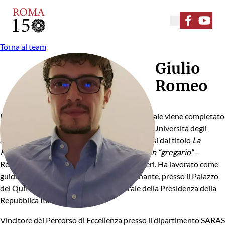
Seguici su F
Seguici
Torna al team
Giulio
Romeo
Il percorso di formazione universitaria triennale viene completato
con lode in Storia, Antropologia, Religioni all’Università degli
Studi di Roma La Sapienza discutendo una tesi dal titolo
La
Repubblica romana attraverso gli occhi di un “gregario”
–
Relatore Professor Umberto Gentiloni Silveri. Ha lavorato come
guida storico-artistica, in qualità di tirocinante, presso il Palazzo
del Quirinale per il Segretariato Generale della Presidenza della
Repubblica Italiana.
Vincitore del Percorso di Eccellenza presso il dipartimento SARAS