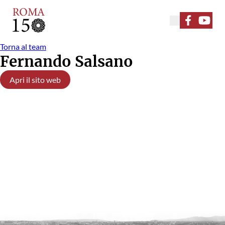
Seguici su F
Seguici
Torna al team
Fernando Salsano
Apri il sito web